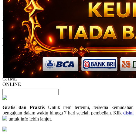
13
WDTOTO
Reviews.
WDTOTO
Tautan
halaman
SITUS
yang
WDTOTO
sama.
LINK
PLATFORM
WDTOTO
WDTOTO
RESMI
WDTOTO
PLATFORM
KECE
GAME
ONLINE
Gratis dan Praktis
Untuk item tertentu, tersedia kemudahan
pengajuan dalam waktu hingga 7 hari setelah pembelian. Klik
disini
untuk info lebih lanjut.