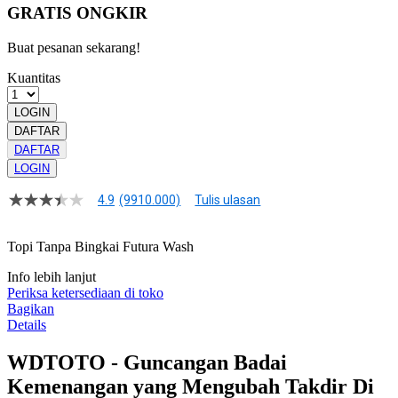
GRATIS ONGKIR
Buat pesanan sekarang!
Kuantitas
LOGIN
DAFTAR
DAFTAR
LOGIN
4.9
(9910.000)
Tulis ulasan
4.9
dari
5
Topi Tanpa Bingkai Futura Wash
bintang,
nilai
Info lebih lanjut
rating
rata-
Periksa ketersediaan di toko
rata.
Bagikan
Read
Details
13
Reviews.
WDTOTO - Guncangan Badai
Tautan
halaman
Kemenangan yang Mengubah Takdir Di
yang