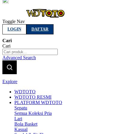
Indonesia
Toggle Nav
LOGIN
DAFTAR
Cari
Cari
Advanced Search
Explore
WDTOTO
WDTOTO RESMI
PLATFORM WDTOTO
Sepatu
Semua Koleksi Pria
Lari
Bola Basket
Kasual